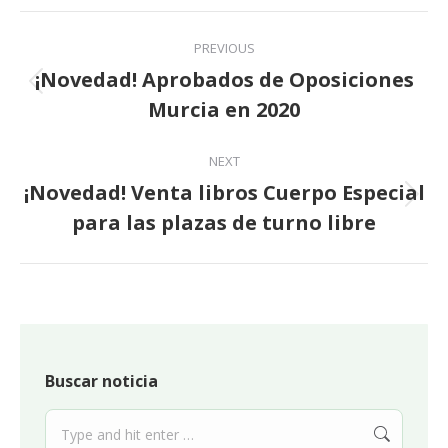
Post
PREVIOUS
navigation
¡Novedad! Aprobados de Oposiciones
Previous
Murcia en 2020
post:
NEXT
¡Novedad! Venta libros Cuerpo Especial
Next
para las plazas de turno libre
post:
Buscar noticia
Search: