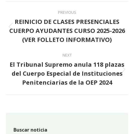
Post
PREVIOUS
navigation
REINICIO DE CLASES PRESENCIALES
CUERPO AYUDANTES CURSO 2025-2026
Previous
post:
(VER FOLLETO INFORMATIVO)
NEXT
El Tribunal Supremo anula 118 plazas
del Cuerpo Especial de Instituciones
Next
post:
Penitenciarias de la OEP 2024
Buscar noticia