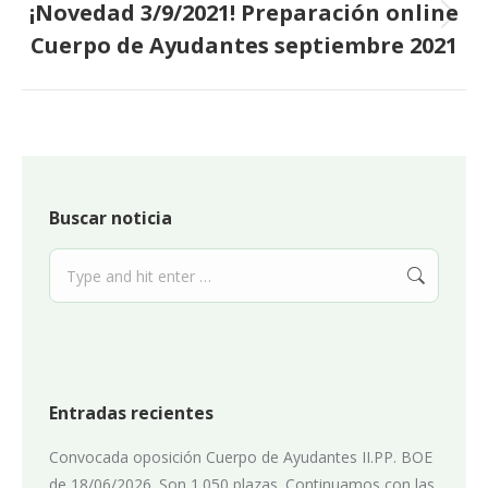
¡Novedad 3/9/2021! Preparación online
Next
Cuerpo de Ayudantes septiembre 2021
post:
Buscar noticia
Search:
Entradas recientes
Convocada oposición Cuerpo de Ayudantes II.PP. BOE
de 18/06/2026. Son 1.050 plazas. Continuamos con las