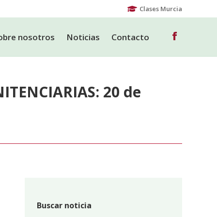
Clases Murcia
obre nosotros
Noticias
Contacto
Facebook
page
obre nosotros
Noticias
Contacto
Facebook
opens
page
in
opens
new
in
TENCIARIAS: 20 de
window
new
window
Buscar noticia