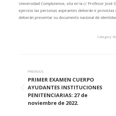
Universidad Complutense, sita en la c/ Profesor José 
ejercicio las personas aspirantes deberán ir provistas
deberán presentar su documento nacional de identida
Category:
No
Post
navigation
PREVIOUS
PRIMER EXAMEN CUERPO
AYUDANTES INSTITUCIONES
Previous
PENITENCIARIAS: 27 de
post:
noviembre de 2022.