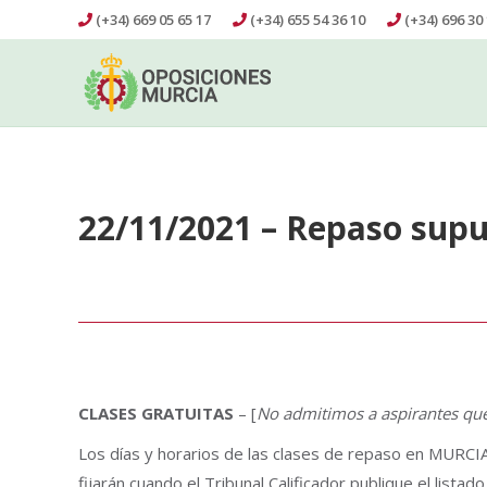
(+34) 669 05 65 17
(+34) 655 54 36 10
(+34) 696 30 
22/11/2021 – Repaso supu
CLASES GRATUITAS
– [
No admitimos a aspirantes que
Los días y horarios de las clases de repaso en MURC
fijarán cuando el Tribunal Calificador publique el lista