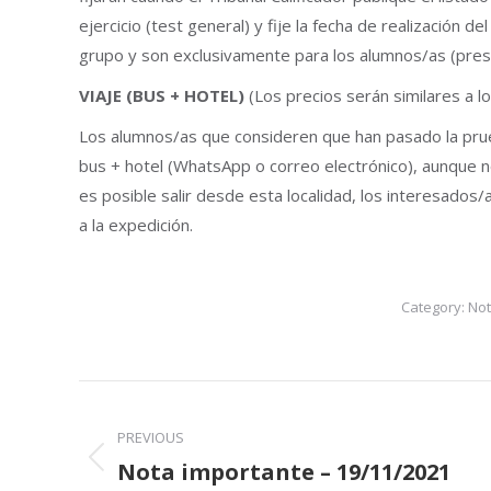
ejercicio (test general) y fije la fecha de realización 
grupo y son exclusivamente para los alumnos/as (prese
VIAJE (BUS + HOTEL)
(Los precios serán similares a los
Los alumnos/as que consideren que han pasado la prue
bus + hotel (WhatsApp o correo electrónico), aunque 
es posible salir desde esta localidad, los interesados/
a la expedición.
Category:
Not
Post
navigation
PREVIOUS
Nota importante – 19/11/2021
Previous