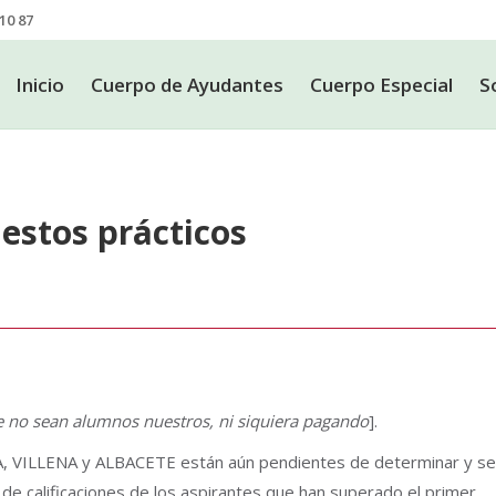
10 87
Inicio
Cuerpo de Ayudantes
Cuerpo Especial
S
Inicio
Cuerpo de Ayudantes
Cuerpo Especial
S
estos prácticos
 no sean alumnos nuestros, ni siquiera pagando
].
IA, VILLENA y ALBACETE están aún pendientes de determinar y se
do de calificaciones de los aspirantes que han superado el primer