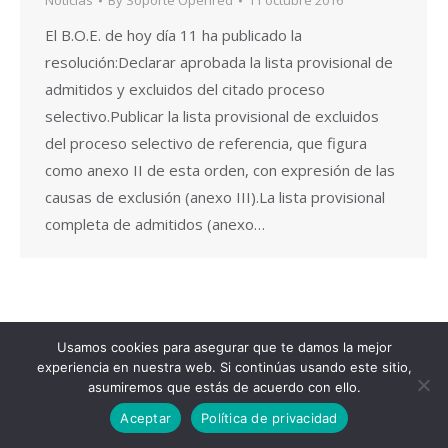
Noticias
By
Soporte Openred
11 octubre 2016
El B.O.E. de hoy día 11 ha publicado la
resolución:Declarar aprobada la lista provisional de
admitidos y excluidos del citado proceso
selectivo.Publicar la lista provisional de excluidos
del proceso selectivo de referencia, que figura
como anexo II de esta orden, con expresión de las
causas de exclusión (anexo III).La lista provisional
completa de admitidos (anexo…
Usamos cookies para asegurar que te damos la mejor
Copyright © 2020 Oposiciones Murcia. Todos los derechos
experiencia en nuestra web. Si continúas usando este sitio,
reservados
asumiremos que estás de acuerdo con ello.
legal
Aceptar
Política de privacidad